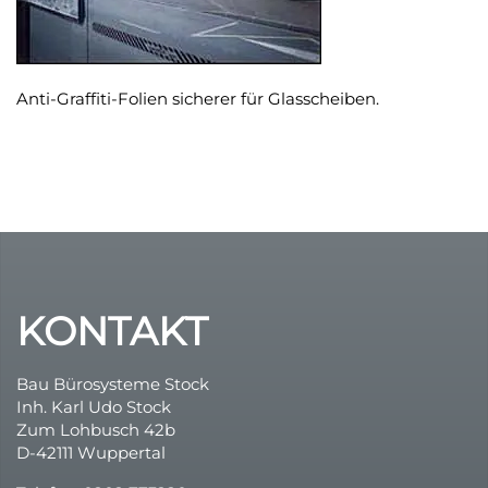
Durchsicht
Variable UV-B Energie !
günstige Rollos
Multirollo Video
Anti-Graffiti-Folien sicherer für Glasscheiben.
Sonnenschutz
Dachfensterrollos
FolienRollo
Plissee – Rollo – Folienrollo – Folienplissee
KONTAKT
Insektenschutz
Bau Bürosysteme Stock
Inh. Karl Udo Stock
Zum Lohbusch 42b
D-42111 Wuppertal