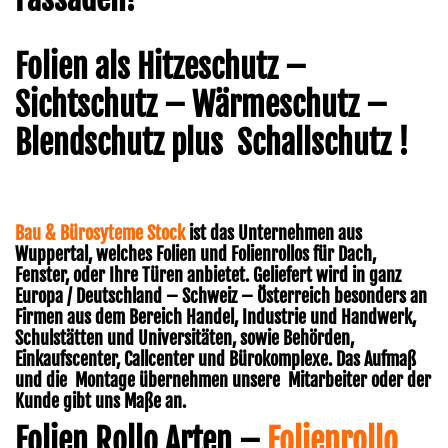
Durchsicht
Variable UV-B Energie !
Folien als Hitzeschutz –
günstige Rollos
Multirollo Video
Sichtschutz – Wärmeschutz –
Sonnenschutz
Blendschutz plus Schallschutz !
Dachfensterrollos
FolienRollo
Bau & Bürosyteme Stock
ist das Unternehmen aus
Wuppertal, welches Folien und Folienrollos für Dach,
Plissee – Rollo – Folienrollo – Folienplissee
Fenster, oder Ihre Türen anbietet. Geliefert wird in ganz
Europa / Deutschland – Schweiz – Österreich besonders an
Insektenschutz
Firmen aus dem Bereich Handel, Industrie und Handwerk,
Schulstätten und Universitäten, sowie Behörden,
Einkaufscenter, Callcenter und Bürokomplexe. Das Aufmaß
und die Montage übernehmen unsere Mitarbeiter oder der
Kunde gibt uns Maße an.
Folien Rollo Arten –
Folienrollo