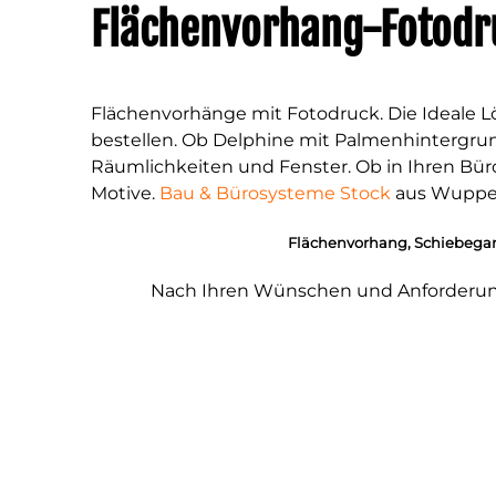
Flächenvorhang-Fotodr
günstige Rollos
Multirollo Video
Sonnenschutz
Flächenvorhänge mit Fotodruck. Die Ideale 
bestellen. Ob Delphine mit Palmenhintergrund
Dachfensterrollos
Räumlichkeiten und Fenster. Ob in Ihren Bü
Motive.
Bau & Bürosysteme Stock
aus Wuppert
FolienRollo
Flächenvorhang, Schiebegar
Plissee – Rollo – Folienrollo – Folienplissee
Nach Ihren Wünschen und Anforderunge
Insektenschutz