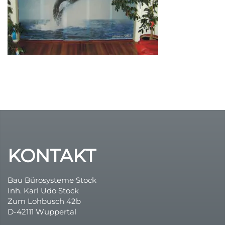
Durchsicht
Variable UV-B Energie !
günstige Rollos
Multirollo Video
Sonnenschutz
Dachfensterrollos
FolienRollo
Plissee – Rollo – Folienrollo – Folienplissee
KONTAKT
Insektenschutz
Bau Bürosysteme Stock
Inh. Karl Udo Stock
Zum Lohbusch 42b
D-42111 Wuppertal