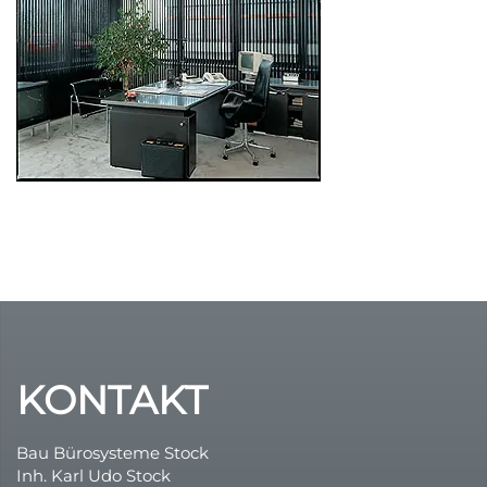
Durchsicht
Variable UV-B Energie !
günstige Rollos
Multirollo Video
Sonnenschutz
Dachfensterrollos
FolienRollo
Plissee – Rollo – Folienrollo – Folienplissee
Insektenschutz
KONTAKT
Bau Bürosysteme Stock
Inh. Karl Udo Stock