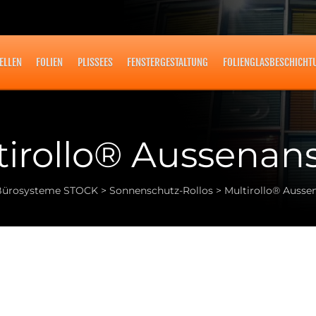
ELLEN
FOLIEN
PLISSEES
FENSTERGESTALTUNG
FOLIENGLASBESCHICHT
tirollo® Aussenans
Bürosysteme STOCK
>
Sonnenschutz-Rollos
>
Multirollo® Ausse