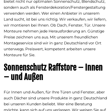
bietet nicht nur optimalen Sonnenschutz, Blendschutz,
Durchsicht
sondern auch als Fensterdekoration/Fenstergestaltung
Variable UV-B Energie !
verwenden werden. Wer einen Anbieter in unserem
günstige Rollos
Land sucht, ist bei uns richtig. Wir verkaufen, wir liefern,
Multirollo Video
wir montieren bei Ihnen. Ob Dach, Fenster, Tür. Unsere
Sonnenschutz
Monteure nehmen jede Herausforderung an. Günstige
Preise zeichnen uns aus. Mit unserem freundlichen
Dachfensterrollos
Montageservice sind wir in ganz Deutschland vor Ort
unterwegs. Preiswert, kompetent arbeiten unsere
FolienRollo
Monteure für Sie.
Sonnenschutz Raffstore – Innen
Plissee – Rollo – Folienrollo – Folienplissee
– und Außen
Insektenschutz
Für Innen und Außen, für Ihre Türen und Fenster, aber
auch Dächer sind unsere Produkte in ganz Deutschland
bei unseren Kunden beliebt. Wer eine Beratung
möchte, kann sich auf uns verlassen. Wir weisen Sie auf