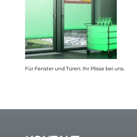
günstige Rollos
Multirollo Video
Sonnenschutz
Dachfensterrollos
FolienRollo
Für Fenster und Türen. Ihr Plisse bei uns.
Plissee – Rollo – Folienrollo – Folienplissee
Insektenschutz