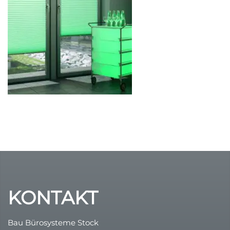
Durchsicht
Variable UV-B Energie !
günstige Rollos
Multirollo Video
Sonnenschutz
Dachfensterrollos
FolienRollo
Plissee – Rollo – Folienrollo – Folienplissee
Insektenschutz
KONTAKT
Bau Bürosysteme Stock