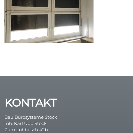
Durchsicht
Variable UV-B Energie !
günstige Rollos
Multirollo Video
Sonnenschutz
Dachfensterrollos
FolienRollo
Plissee – Rollo – Folienrollo – Folienplissee
Insektenschutz
KONTAKT
Bau Bürosysteme Stock
Inh. Karl Udo Stock
Zum Lohbusch 42b